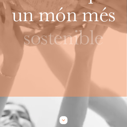
un
món
més
sostenible
a
www.su
ra.coop