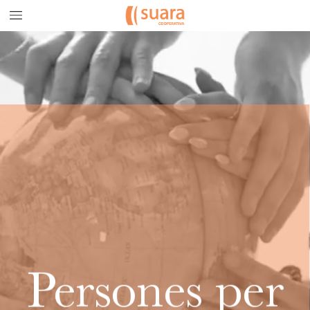
Memòria
de
Sostenibilitat
2024
Persones
per